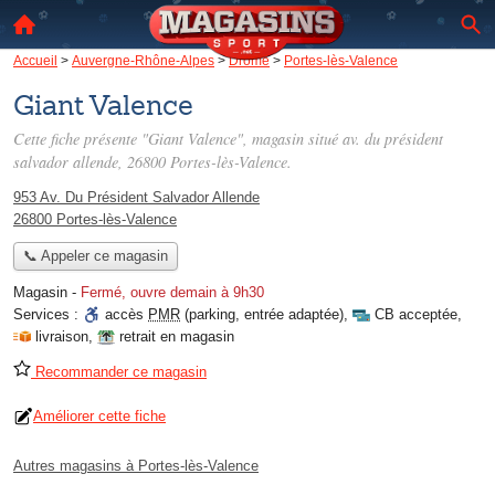
Accueil
>
Auvergne-Rhône-Alpes
>
Drôme
>
Portes-lès-Valence
Giant Valence
Cette fiche présente "Giant Valence", magasin situé
av. du président
salvador allende
, 26800 Portes-lès-Valence.
953 Av. Du Président Salvador Allende
26800 Portes-lès-Valence
📞 Appeler ce magasin
Magasin
-
Fermé, ouvre demain à 9h30
Services :
accès
PMR
(parking, entrée adaptée)
,
CB acceptée
,
livraison
,
retrait en magasin
Recommander ce magasin
Améliorer cette fiche
Autres magasins à Portes-lès-Valence