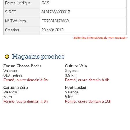
Forme juridique
SAS
SIRET
81317886000017
N° TVA Intra.
FR75813178860
Création
20 août 2015
Éditer les informations de mon magasin
Magasins proches
Forum Chasse Peche
Culture Velo
Valence
Soyons
810 mètres
3.9 km
Fermé, ouvre demain à 9h
Fermé, ouvre demain à 9h
Carbone Zéro
Foot Locker
Valence
Valence
5 km
5 km
Fermé, ouvre demain à 9h
Fermé, ouvre demain à 10h