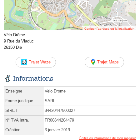
Corriger l’adresse ou la localisation
Vélo Drôme
9 Rue du Viaduc
26150 Die
Trajet Waze
Trajet Maps
Informations
Enseigne
Velo Drome
Forme juridique
SARL
SIRET
84420447900027
N° TVA Intra.
FR00844204479
Création
3 janvier 2019
Éditer les informations de mon magasin