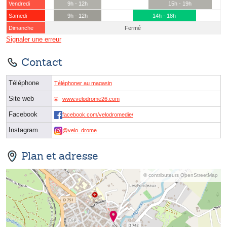
Vendredi
9h - 12h
15h - 19h
Samedi
9h - 12h
14h - 18h
Dimanche
Fermé
Signaler une erreur
Contact
Téléphone
Téléphoner au magasin
Site web
www.velodrome26.com
Facebook
facebook.com/velodromedie/
Instagram
@velo_drome
Plan et adresse
© contributeurs OpenStreetMap