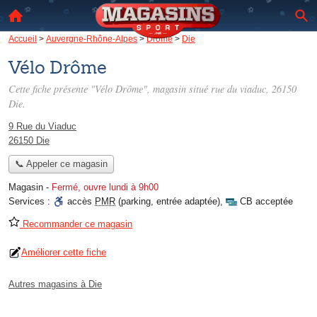
Accueil
>
Auvergne-Rhône-Alpes
>
Drôme
>
Die
Vélo Drôme
Cette fiche présente "Vélo Drôme", magasin situé
rue du viaduc
, 26150
Die.
9 Rue du Viaduc
26150 Die
📞 Appeler ce magasin
Magasin
-
Fermé, ouvre lundi à 9h00
Services :
accès
PMR
(parking, entrée adaptée)
,
CB acceptée
Recommander ce magasin
Améliorer cette fiche
Autres magasins à Die