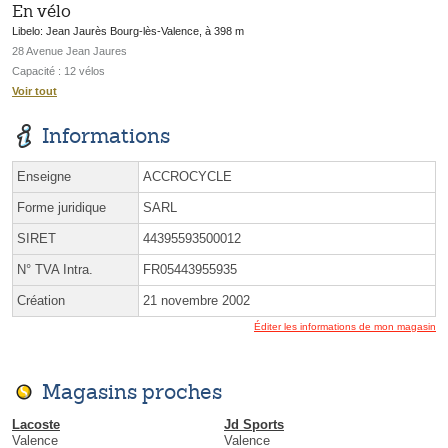
En vélo
Libelo: Jean Jaurès Bourg-lès-Valence, à 398 m
28 Avenue Jean Jaures
Capacité : 12 vélos
Voir tout
Informations
Enseigne
ACCROCYCLE
Forme juridique
SARL
SIRET
44395593500012
N° TVA Intra.
FR05443955935
Création
21 novembre 2002
Éditer les informations de mon magasin
Magasins proches
Lacoste
Jd Sports
Valence
Valence