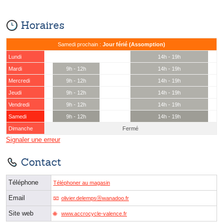
Horaires
Samedi prochain :
Jour férié (Assomption)
Lundi
14h - 19h
Mardi
9h - 12h
14h - 19h
Mercredi
9h - 12h
14h - 19h
Jeudi
9h - 12h
14h - 19h
Vendredi
9h - 12h
14h - 19h
Samedi
9h - 12h
14h - 19h
Dimanche
Fermé
Signaler une erreur
Contact
Téléphone
Téléphoner au magasin
Email
olivier.delempsⓐwanadoo.fr
Site web
www.accrocycle-valence.fr