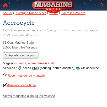
Accueil
>
Auvergne-Rhône-Alpes
>
Drôme
>
Bourg-lès-Valence
Accrocycle
Cette fiche présente "Accrocycle", magasin situé
quai maurice barjon
,
26500 Bourg-lès-Valence.
61 Quai Maurice Barjon
26500 Bourg-lès-Valence
📞 Appeler ce magasin
Magasin
-
Fermé, ouvre demain à 14h
Services :
accès
PMR
(parking, entrée adaptée)
,
CB acceptée
Recommander ce magasin
Améliorer cette fiche
Autres magasins à Bourg-lès-Valence