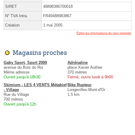
SIRET
48898386700018
N° TVA Intra.
FR49488983867
Création
1 mai 2005
Éditer les informations de mon magasin
Magasins proches
Gaby Sport, Sport 2000
Adrénaline
avenue du Bois du Roi
place Xavier Authier
Même adresse
370 mètres
Ouvert jusqu'à 18h30
Fermé, ouvre lundi à 9h00
Skimium - LES 4 VENTS Métabief
Bike Rupteur
- Village
Longevilles-Mont-d'Or
Rue du Village
1.5 km
700 mètres
Ouvert jusqu'à 12h