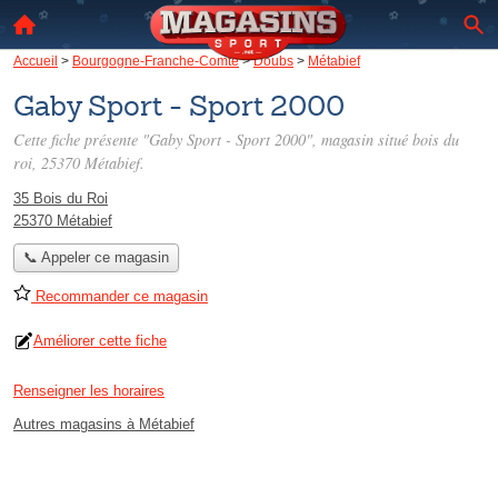
Accueil
>
Bourgogne-Franche-Comté
>
Doubs
>
Métabief
Gaby Sport - Sport 2000
Cette fiche présente "Gaby Sport - Sport 2000", magasin situé
bois du
roi
, 25370 Métabief.
35 Bois du Roi
25370 Métabief
📞 Appeler ce magasin
Recommander ce magasin
Améliorer cette fiche
Renseigner les horaires
Autres magasins à Métabief