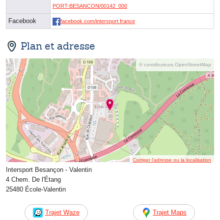
PORT-BESANCON/00142_000
Facebook
facebook.com/intersport.france
Plan et adresse
© contributeurs OpenStreetMap
Corriger l’adresse ou la localisation
Intersport Besançon - Valentin
4 Chem. De l'Étang
25480 École-Valentin
Trajet Waze
Trajet Maps