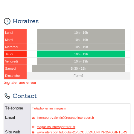
Horaires
Lundi
10h - 19h
Mardi
10h - 19h
Mercredi
10h - 19h
Jeudi
10h - 19h
Vendredi
10h - 19h
Samedi
9h30 - 19h
Dimanche
Fermé
Signaler une erreur
Contact
Téléphone
Téléphoner au magasin
Email
intersport-valentinⓐreseau-intersport.fr
magasins.intersport.fr/fr_fr
Site web
www.intersport.fr/Doubs-25/ECOLEVALENTIN-25480/INTERS