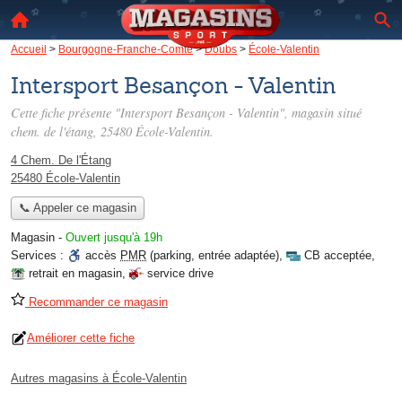
Accueil
>
Bourgogne-Franche-Comté
>
Doubs
>
École-Valentin
Intersport Besançon - Valentin
Cette fiche présente "Intersport Besançon - Valentin", magasin situé
chem. de l'étang
, 25480 École-Valentin.
4 Chem. De l'Étang
25480 École-Valentin
📞 Appeler ce magasin
Magasin
-
Ouvert jusqu'à 19h
Services :
accès
PMR
(parking, entrée adaptée)
,
CB acceptée
,
retrait en magasin
,
service drive
Recommander ce magasin
Améliorer cette fiche
Autres magasins à École-Valentin