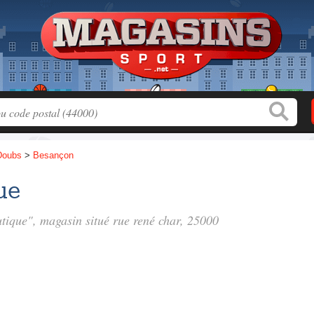
Doubs
>
Besançon
ue
utique", magasin situé
rue rené char
, 25000