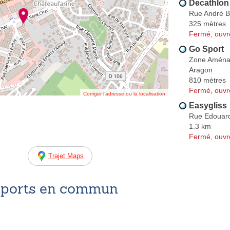
Decathlon
Rue André B
325 mètres
Fermé, ouvr
Go Sport
Zone Aména
Aragon
810 mètres
Fermé, ouvr
Corriger l’adresse ou la localisation
Easygliss
Rue Edouard
1.3 km
Fermé, ouvr
Trajet Maps
nsports en commun