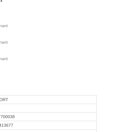
nant
nant
nant
PORT
7700038
413677