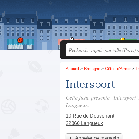
Accueil
>
Bretagne
>
Côtes-d'Armor
>
L
Intersport
Cette fiche présente "Intersport
Langueux.
10 Rue de Douvenant
22360 Langueux
📞 Appeler ce magasin