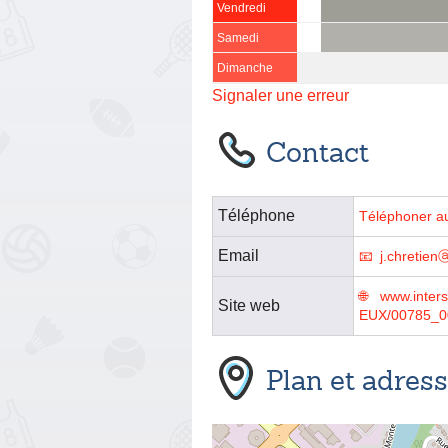
Vendredi
Samedi
Dimanche
Signaler une erreur
Contact
Téléphone
Téléphoner a
Email
j.chretien
www.inte
Site web
EUX/00785_0
Plan et adres