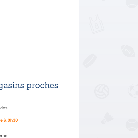
asins proches
ndes
e à 9h30
erne