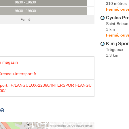
9h30 - 19h30
310 mètres
Fermé, ouvr
9h30 - 19h30
Cycles Pr
Fermé
Saint-Brieuc
1 km
Fermé, ouvr
K.m.j Spor
Trégueux
1.3 km
u magasin
ⓐreseau-intersport.fr
rsport.fr/-/LANGUEUX-22360/INTERSPORT-LANGU
00/
se
© contributeurs OpenStreetMap