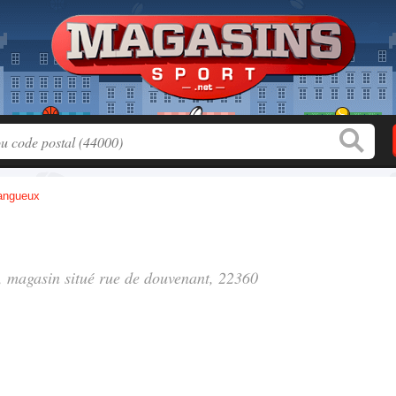
angueux
", magasin situé
rue de douvenant
, 22360