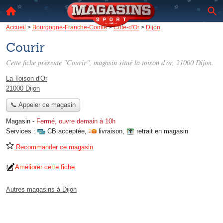
Accueil
>
Bourgogne-Franche-Comté
>
Côte-d'Or
>
Dijon
Courir
Cette fiche présente "Courir", magasin situé
la toison d'or
, 21000 Dijon.
La Toison d'Or
21000 Dijon
📞 Appeler ce magasin
Magasin
-
Fermé, ouvre demain à 10h
Services :
CB acceptée
,
livraison
,
retrait en magasin
Recommander ce magasin
Améliorer cette fiche
Autres magasins à Dijon