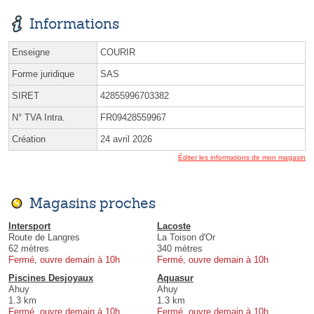
Informations
Enseigne
COURIR
Forme juridique
SAS
SIRET
42855996703382
N° TVA Intra.
FR09428559967
Création
24 avril 2026
Éditer les informations de mon magasin
Magasins proches
Intersport
Lacoste
Route de Langres
La Toison d'Or
62 mètres
340 mètres
Fermé, ouvre demain à 10h
Fermé, ouvre demain à 10h
Piscines Desjoyaux
Aquasur
Ahuy
Ahuy
1.3 km
1.3 km
Fermé, ouvre demain à 10h
Fermé, ouvre demain à 10h