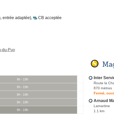
, entrée adaptée)
,
CB acceptée
n-du-Puy
Mag
Inter Servi
9h - 19h
Route la Cha
9h - 19h
870 mètres
Fermé, ouvr
9h - 19h
Arnaud Mar
9h - 19h
Lamartine
9h - 19h
1.1 km