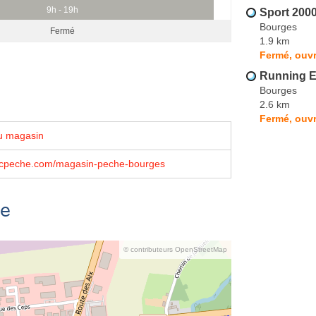
9h - 19h
Sport 200
Bourges
Fermé
1.9 km
Fermé, ouvr
Running E
Bourges
2.6 km
Fermé, ouvr
u magasin
icpeche.com/magasin-peche-bourges
se
© contributeurs OpenStreetMap