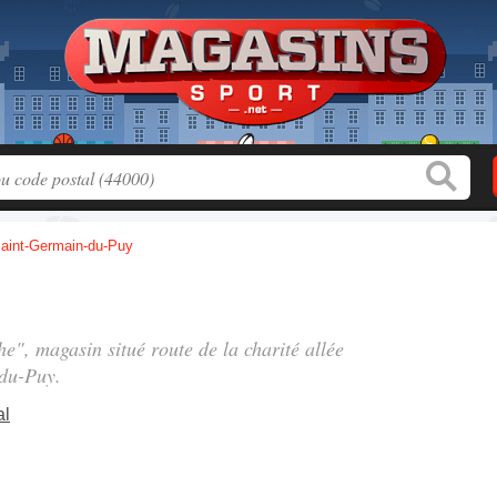
aint-Germain-du-Puy
che", magasin situé
route de la charité allée
du-Puy.
al