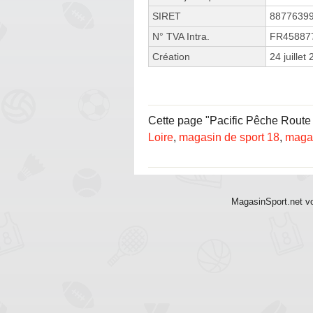
SIRET
8877639
N° TVA Intra.
FR45887
Création
24 juillet
Cette page "Pacific Pêche Route de
Loire
,
magasin de sport 18
,
magas
MagasinSport.net vo