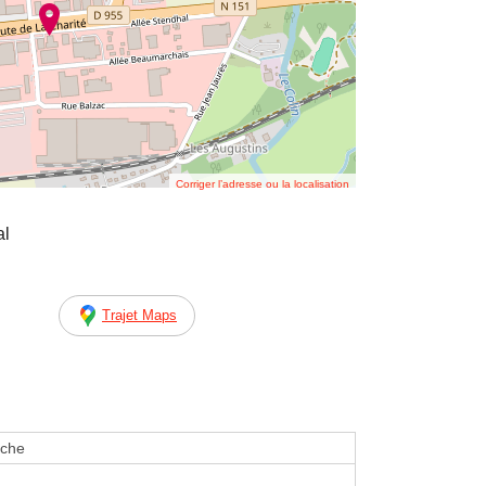
Corriger l’adresse ou la localisation
al
Trajet Maps
eche