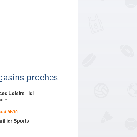
asins proches
ces Loisirs - Isl
rité
e à 9h30
illier Sports