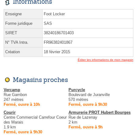
Informations
Enseigne
Foot Locker
Forme juridique
SAS
SIRET
38240186701403
N° TVA Intra.
FR96382401867
Création
18 février 2015
Éditer les informations de mon magasin
Magasins proches
Vercamp
Purcycle
Rue Gambon
Boulevard de Juranville
247 mètres
570 mètres
Fermé, ouvre à 10h
Fermé, ouvre à 9h30
Courir
Armurerie PROT Hubert Bourges
Centre Commercial Carrefour Coeur
Rue de Lazenay
des Marais
2 km
1.9 km
Fermé, ouvre à 9h
Fermé, ouvre à 9h30