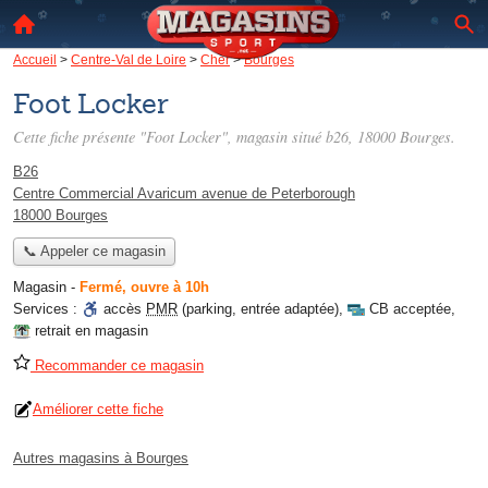
Accueil
>
Centre-Val de Loire
>
Cher
>
Bourges
Foot Locker
Cette fiche présente "Foot Locker", magasin situé
b26
, 18000 Bourges.
B26
Centre Commercial Avaricum avenue de Peterborough
18000 Bourges
📞 Appeler ce magasin
Magasin
-
Fermé, ouvre à 10h
Services :
accès
PMR
(parking, entrée adaptée)
,
CB acceptée
,
retrait en magasin
Recommander ce magasin
Améliorer cette fiche
Autres magasins à Bourges