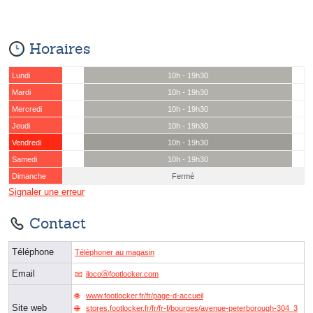
Horaires
Lundi
10h - 19h30
Mardi
10h - 19h30
Mercredi
10h - 19h30
Jeudi
10h - 19h30
Vendredi
10h - 19h30
Samedi
10h - 19h30
Dimanche
Fermé
Signaler une erreur
Contact
Téléphone
Téléphoner au magasin
Email
ilocoⓐfootlocker.com
www.footlocker.fr/fr/page-d-accueil
Site web
stores.footlocker.fr/fr/fr-f/bourges/avenue-peterborough-304_3