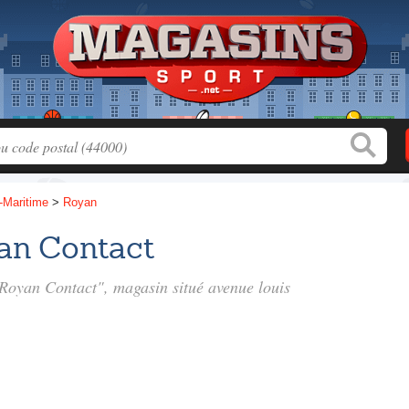
-Maritime
>
Royan
an Contact
 Royan Contact", magasin situé
avenue louis