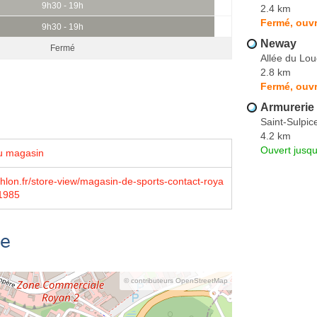
9h30 - 19h
2.4 km
Fermé, ouvr
9h30 - 19h
Neway
Fermé
Allée du Lou
2.8 km
Fermé, ouvr
Armurerie
Saint-Sulpi
4.2 km
Ouvert jusq
u magasin
lon.fr/store-view/magasin-de-sports-contact-roya
1985
se
© contributeurs OpenStreetMap