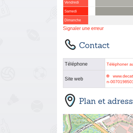
Vendredi
Samedi
Dimanche
Signaler une erreur
Contact
Téléphone
Téléphoner a
www.decath
Site web
n-007019850
Plan et adres