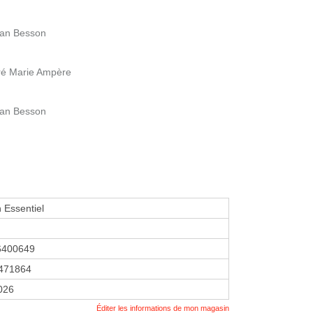
ean Besson
ré Marie Ampère
ean Besson
 Essentiel
6400649
471864
2026
Éditer les informations de mon magasin