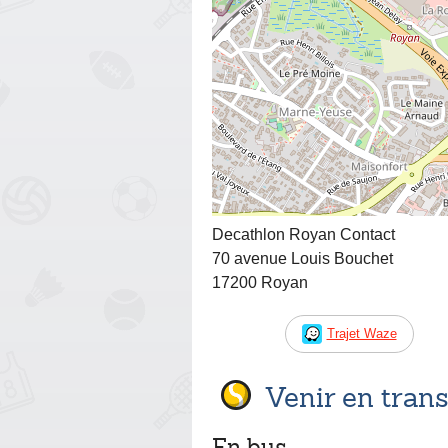
Decathlon Royan Contact
70 avenue Louis Bouchet
17200 Royan
Trajet Waze
Venir en tra
En bus