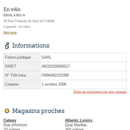
En vélo
EIGSI, à 821 m
35 Rue François de Vaux de Foletier
Capacité : 24 vélos
Voir tout
Informations
Forme juridique
SARL
SIRET
49215339000017
N° TVA Intra.
FR96492153390
Création
1 octobre 2006
Éditer les informations de mon magasin
Magasins proches
Catway
Atlantic Loisirs
Rue d'Artimon
Quai Marillac
70 mètres
260 mètres