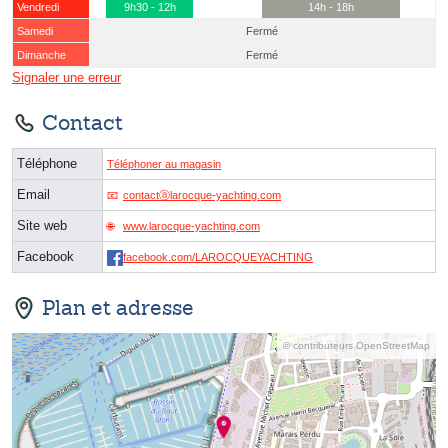
Vendredi
9h30 - 12h
14h - 18h
Samedi
Fermé
Dimanche
Fermé
Signaler une erreur
Contact
Téléphone
Téléphoner au magasin
Email
contactⓐlarocque-yachting.com
Site web
www.larocque-yachting.com
Facebook
facebook.com/LAROCQUEYACHTING
Plan et adresse
© contributeurs OpenStreetMap