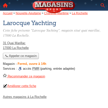
Accueil
>
Nouvelle-Aquitaine
>
Charente-Maritime
>
La Rochelle
Larocque Yachting
Cette fiche présente "Larocque Yachting", magasin situé
quai marillac
,
17000 La Rochelle.
31 Quai Marillac
17000 La Rochelle
📞 Appeler ce magasin
Magasin
-
Fermé, ouvre à 14h
Services :
accès
PMR
(parking, entrée adaptée)
Recommander ce magasin
Améliorer cette fiche
Autres magasins à La Rochelle