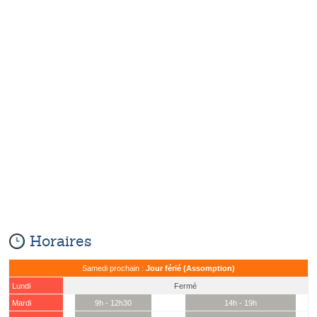
Horaires
Samedi prochain :
Jour férié (Assomption)
Lundi
Fermé
Mardi
9h - 12h30
14h - 19h