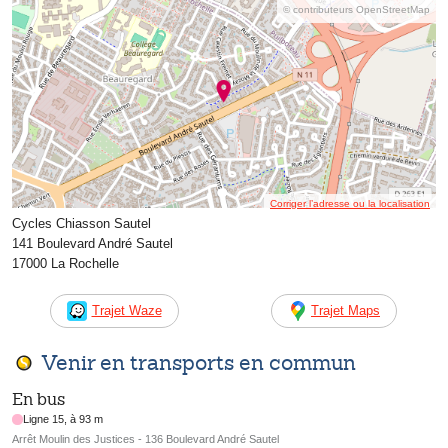
© contributeurs OpenStreetMap
Corriger l’adresse ou la localisation
Cycles Chiasson Sautel
141 Boulevard André Sautel
17000 La Rochelle
Trajet Waze
Trajet Maps
Venir en transports en commun
En bus
Ligne 15, à 93 m
Arrêt Moulin des Justices - 136 Boulevard André Sautel