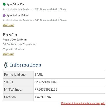
Ligne D4, à 93 m
Arrêt Moulin des Justices - 136 Boulevard André Sautel
Ligne 140, à 165 m
Arrêt Moulins de Justices - 148 Boulevard André Sautel
Voir tout
En vélo
Patte d'Oie, à 874 m
34 Boulevard de Cognehors
Capacité : 8 vélos
Voir tout
Informations
Forme juridique
SARL
SIRET
32392213800025
N° TVA Intra.
FR56323922138
Création
1 avril 1994
Éditer les informations de mon magasin