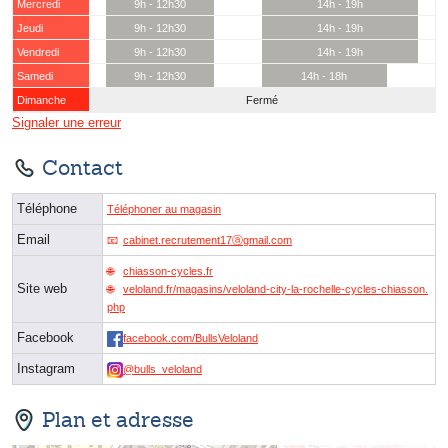
Mercredi
9h - 12h30
14h - 19h
Jeudi
9h - 12h30
14h - 19h
Vendredi
9h - 12h30
14h - 19h
Samedi
9h - 12h30
14h - 18h
Dimanche
Fermé
Signaler une erreur
Contact
Téléphone
Téléphoner au magasin
Email
cabinet.recrutement17ⓐgmail.com
chiasson-cycles.fr
Site web
veloland.fr/magasins/veloland-city-la-rochelle-cycles-chiasson.
php
Facebook
facebook.com/BullsVeloland
Instagram
@bulls_veloland
Plan et adresse