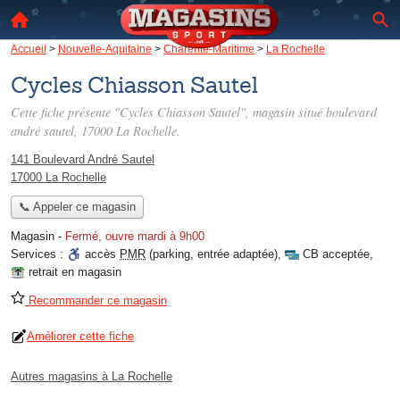
Accueil
>
Nouvelle-Aquitaine
>
Charente-Maritime
>
La Rochelle
Cycles Chiasson Sautel
Cette fiche présente "Cycles Chiasson Sautel", magasin situé
boulevard
andré sautel
, 17000 La Rochelle.
141 Boulevard André Sautel
17000 La Rochelle
📞 Appeler ce magasin
Magasin
-
Fermé, ouvre mardi à 9h00
Services :
accès
PMR
(parking, entrée adaptée)
,
CB acceptée
,
retrait en magasin
Recommander ce magasin
Améliorer cette fiche
Autres magasins à La Rochelle