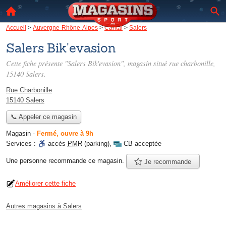
Accueil
>
Auvergne-Rhône-Alpes
>
Cantal
>
Salers
Salers Bik'evasion
Cette fiche présente "Salers Bik'evasion", magasin situé
rue charbonille
,
15140 Salers.
Rue Charbonille
15140 Salers
📞 Appeler ce magasin
Magasin
-
Fermé, ouvre à 9h
Services :
accès
PMR
(parking)
,
CB acceptée
Une personne
recommande
ce magasin.
Je recommande
Améliorer cette fiche
Autres magasins à Salers