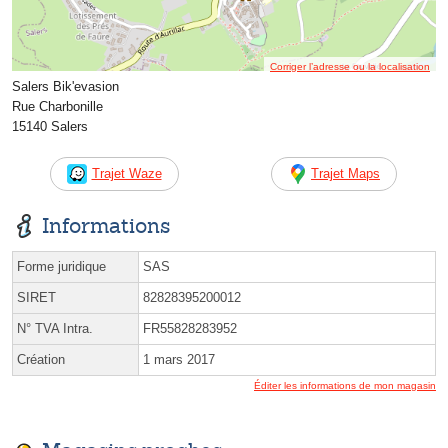
Corriger l’adresse ou la localisation
Salers Bik'evasion
Rue Charbonille
15140 Salers
Trajet Waze
Trajet Maps
Informations
Forme juridique
SAS
SIRET
82828395200012
N° TVA Intra.
FR55828283952
Création
1 mars 2017
Éditer les informations de mon magasin