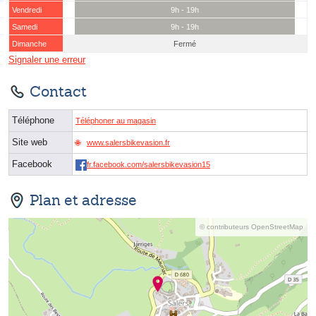
Vendredi
9h - 19h
Samedi
9h - 19h
Dimanche
Fermé
Signaler une erreur
Contact
Téléphone
Téléphoner au magasin
Site web
www.salersbikevasion.fr
Facebook
fr.facebook.com/salersbikevasion15
Plan et adresse
© contributeurs OpenStreetMap