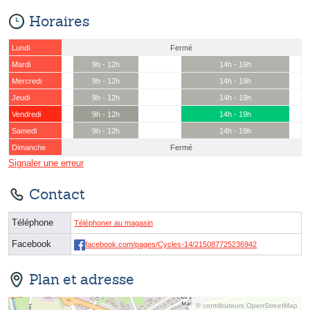
Horaires
Lundi
Fermé
Mardi
9h - 12h
14h - 19h
Mercredi
9h - 12h
14h - 19h
Jeudi
9h - 12h
14h - 19h
Vendredi
9h - 12h
14h - 19h
Samedi
9h - 12h
14h - 19h
Dimanche
Fermé
Signaler une erreur
Contact
Téléphone
Téléphoner au magasin
Facebook
facebook.com/pages/Cycles-14/215087725236942
Plan et adresse
© contributeurs OpenStreetMap