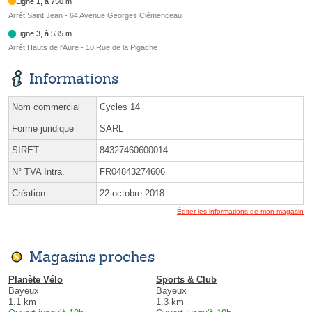
Ligne 1, à 750 m
Arrêt Saint Jean - 64 Avenue Georges Clémenceau
Ligne 3, à 535 m
Arrêt Hauts de l'Aure - 10 Rue de la Pigache
Informations
Nom commercial
Cycles 14
Forme juridique
SARL
SIRET
84327460600014
N° TVA Intra.
FR04843274606
Création
22 octobre 2018
Éditer les informations de mon magasin
Magasins proches
Planète Vélo
Sports & Club
Bayeux
Bayeux
1.1 km
1.3 km