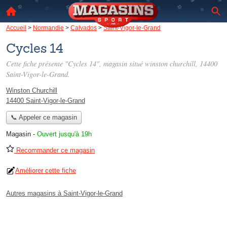
Accueil
>
Normandie
>
Calvados
>
Saint-Vigor-le-Grand
Cycles 14
Cette fiche présente "Cycles 14", magasin situé
winston churchill
, 14400
Saint-Vigor-le-Grand.
Winston Churchill
14400 Saint-Vigor-le-Grand
📞 Appeler ce magasin
Magasin
-
Ouvert jusqu'à 19h
Recommander ce magasin
Améliorer cette fiche
Autres magasins à Saint-Vigor-le-Grand