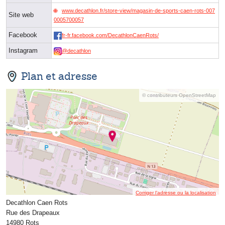
www.decathlon.fr/store-view/magasin-de-sports-caen-rots-007
Site web
0005700057
Facebook
fr-fr.facebook.com/DecathlonCaenRots/
Instagram
@decathlon
Plan et adresse
© contributeurs OpenStreetMap
Corriger l’adresse ou la localisation
Decathlon Caen Rots
Rue des Drapeaux
14980 Rots