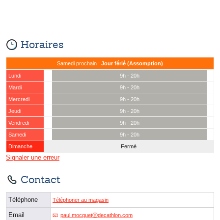
Horaires
Samedi prochain :
Jour férié (Assomption)
Lundi
9h - 20h
Mardi
9h - 20h
Mercredi
9h - 20h
Jeudi
9h - 20h
Vendredi
9h - 20h
Samedi
9h - 20h
Dimanche
Fermé
Signaler une erreur
Contact
Téléphone
Téléphoner au magasin
Email
paul.mocquetⓐdecathlon.com