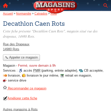
Accueil
>
Normandie
>
Calvados
>
Rots
Decathlon Caen Rots
Cette fiche présente "Decathlon Caen Rots", magasin situé
rue des
drapeaux
, 14980 Rots.
Rue des Drapeaux
14980 Rots
📞 Appeler ce magasin
Magasin
-
Fermé, ouvre demain à 9h
Services :
accès
PMR
(parking, entrée adaptée)
,
CB acceptée
,
livraison
,
livraison le jour même
,
retrait en magasin
,
service drive
Recommander ce magasin
Améliorer cette fiche
Autres magasins à Rots