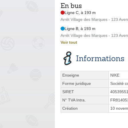
En bus
Ligne C, à 193 m
Arrêt Village des Marques - 123 Av
Ligne B, à 193 m
Arrêt Village des Marques - 123 Av
Voir tout
Informations
Enseigne
NIKE
Forme juridique
Société c
SIRET
4053955
N° TVA Intra.
FR81405
Création
10 novem