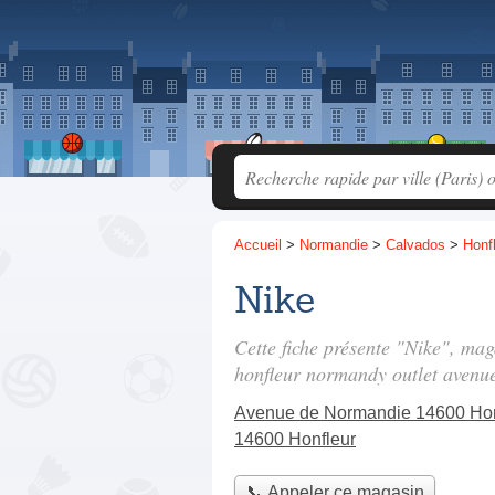
Accueil
>
Normandie
>
Calvados
>
Honf
Nike
Cette fiche présente "Nike", mag
honfleur normandy outlet avenu
Avenue de Normandie 14600 Hon
14600 Honfleur
📞 Appeler ce magasin