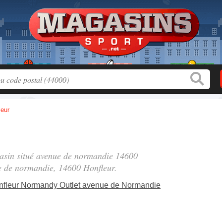
leur
asin situé
avenue de normandie 14600
e de normandie
, 14600 Honfleur.
fleur Normandy Outlet avenue de Normandie