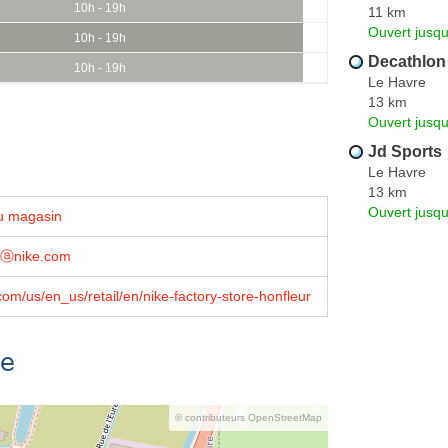
10h - 19h
11 km
Ouvert jusqu
10h - 19h
Decathlon
10h - 19h
Le Havre
13 km
Ouvert jusqu
Jd Sports
Le Havre
13 km
Ouvert jusqu
u magasin
aiⓐnike.com
om/us/en_us/retail/en/nike-factory-store-honfleur
se
© contributeurs OpenStreetMap