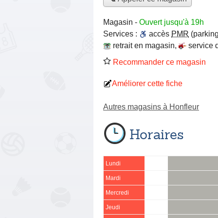
Magasin
-
Ouvert jusqu'à 19h
Services :
accès
PMR
(parking
retrait en magasin
,
service 
Recommander ce magasin
Améliorer cette fiche
Autres magasins à Honfleur
Horaires
Lundi
Mardi
Mercredi
Jeudi