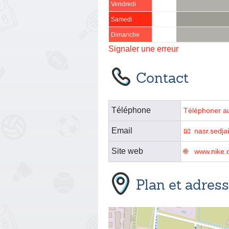
Vendredi
Samedi
Dimanche
Signaler une erreur
Contact
Téléphone
Téléphoner a
Email
nasr.sedj
Site web
www.nike.c
Plan et adres