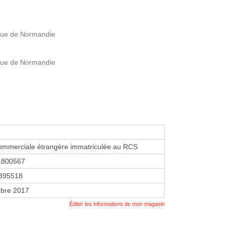
enue de Normandie
enue de Normandie
ommerciale étrangère immatriculée au RCS
1800567
395518
bre 2017
Éditer les informations de mon magasin