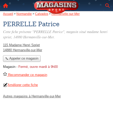
Accueil
>
Normandie
>
Calvados
>
Hermanville-sur-Mer
PERRELLE Patrice
Cette fiche présente "PERRELLE Patrice", magasin situé
madame henri
spriet
, 14880 Hermanville-sur-Mer.
115 Madame Henri Spriet
14880 Hermanville-sur-Mer
📞 Appeler ce magasin
Magasin
-
Fermé, ouvre mardi à 9h00
Recommander ce magasin
Améliorer cette fiche
Autres magasins à Hermanville-sur-Mer