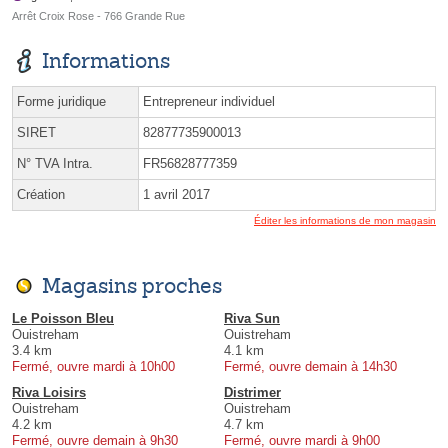
Arrêt Croix Rose - 766 Grande Rue
Informations
Forme juridique
Entrepreneur individuel
SIRET
82877735900013
N° TVA Intra.
FR56828777359
Création
1 avril 2017
Éditer les informations de mon magasin
Magasins proches
Le Poisson Bleu
Riva Sun
Ouistreham
Ouistreham
3.4 km
4.1 km
Fermé, ouvre mardi à 10h00
Fermé, ouvre demain à 14h30
Riva Loisirs
Distrimer
Ouistreham
Ouistreham
4.2 km
4.7 km
Fermé, ouvre demain à 9h30
Fermé, ouvre mardi à 9h00