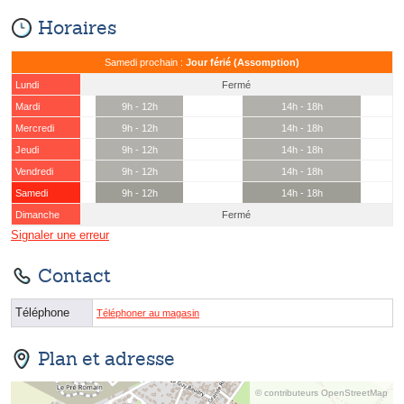
Horaires
Samedi prochain :
Jour férié (Assomption)
Lundi
Fermé
Mardi
9h - 12h
14h - 18h
Mercredi
9h - 12h
14h - 18h
Jeudi
9h - 12h
14h - 18h
Vendredi
9h - 12h
14h - 18h
Samedi
9h - 12h
14h - 18h
Dimanche
Fermé
Signaler une erreur
Contact
Téléphone
Téléphoner au magasin
Plan et adresse
© contributeurs OpenStreetMap