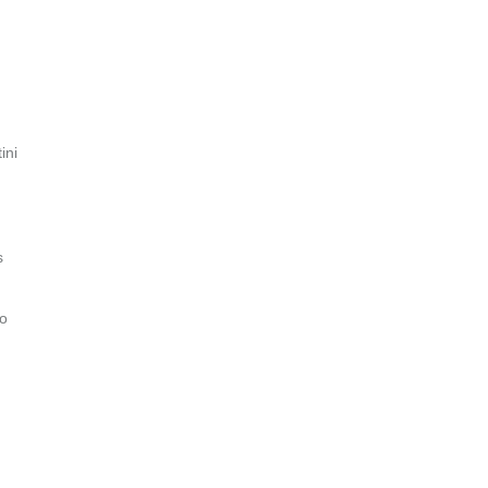
ini
s
do