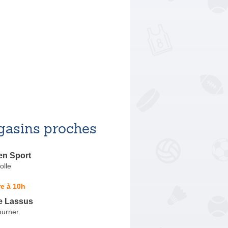
asins proches
en Sport
olle
e à 10h
e Lassus
hurner