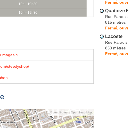
Fermé, ouvr
10h - 19h30
Quatorze 
10h - 19h30
Rue Paradis
815 mètres
Fermé, ouvr
Lacoste
Rue Paradis
850 mètres
Fermé, ouvr
u magasin
com/steedyshop/
shop
se
© contributeurs OpenStreetMap