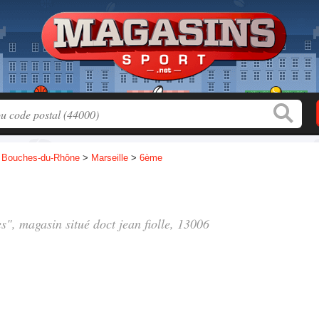
>
Bouches-du-Rhône
>
Marseille
>
6ème
es", magasin situé
doct jean fiolle
, 13006