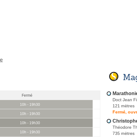
me
Mag
Marathoni
Fermé
Doct Jean Fi
10h - 19h30
121 mètres
Fermé, ouvr
10h - 19h30
Christoph
10h - 19h30
Théodore T
10h - 19h30
735 mètres