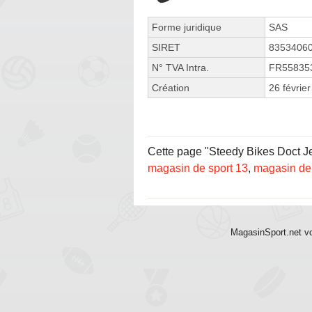
Forme juridique
SAS
SIRET
8353406
N° TVA Intra.
FR55835
Création
26 févrie
Cette page "Steedy Bikes Doct Jean
magasin de sport 13
,
magasin de 
MagasinSport.net vo