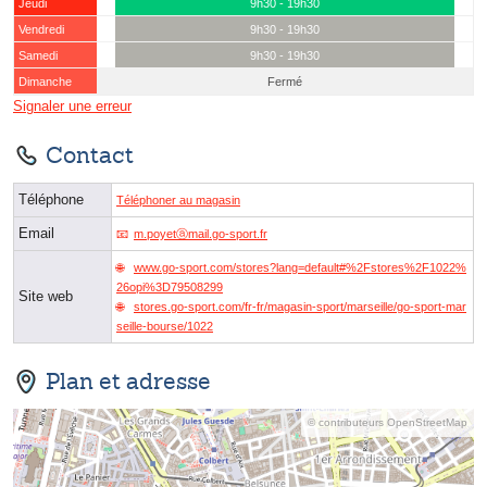
Jeudi
9h30 - 19h30
Vendredi
9h30 - 19h30
Samedi
9h30 - 19h30
Dimanche
Fermé
Signaler une erreur
Contact
Téléphone
Téléphoner au magasin
Email
m.poyetⓐmail.go-sport.fr
www.go-sport.com/stores?lang=default#%2Fstores%2F1022%
26opi%3D79508299
Site web
stores.go-sport.com/fr-fr/magasin-sport/marseille/go-sport-mar
seille-bourse/1022
Plan et adresse
© contributeurs OpenStreetMap