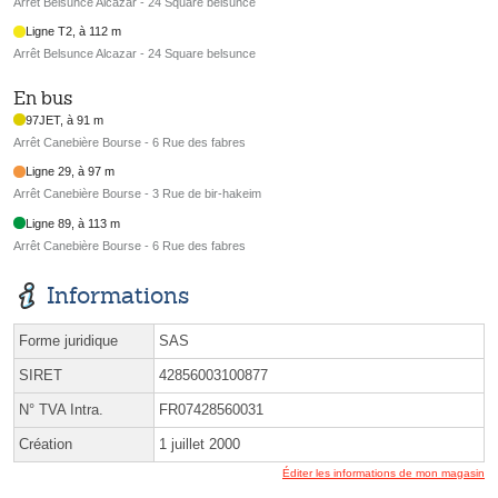
Arrêt Belsunce Alcazar - 24 Square belsunce
Ligne T2, à 112 m
Arrêt Belsunce Alcazar - 24 Square belsunce
En bus
97JET, à 91 m
Arrêt Canebière Bourse - 6 Rue des fabres
Ligne 29, à 97 m
Arrêt Canebière Bourse - 3 Rue de bir-hakeim
Ligne 89, à 113 m
Arrêt Canebière Bourse - 6 Rue des fabres
Informations
Forme juridique
SAS
SIRET
42856003100877
N° TVA Intra.
FR07428560031
Création
1 juillet 2000
Éditer les informations de mon magasin