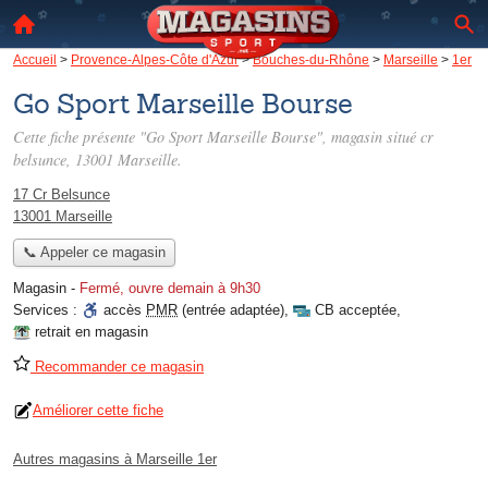
Accueil
>
Provence-Alpes-Côte d'Azur
>
Bouches-du-Rhône
>
Marseille
>
1er
Go Sport Marseille Bourse
Cette fiche présente "Go Sport Marseille Bourse", magasin situé
cr
belsunce
, 13001 Marseille.
17 Cr Belsunce
13001 Marseille
📞 Appeler ce magasin
Magasin
-
Fermé, ouvre demain à 9h30
Services :
accès
PMR
(entrée adaptée)
,
CB acceptée
,
retrait en magasin
Recommander ce magasin
Améliorer cette fiche
Autres magasins à Marseille 1er