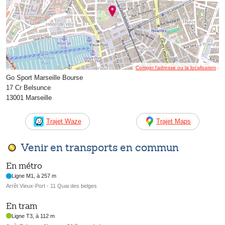
Corriger l’adresse ou la localisation
Go Sport Marseille Bourse
17 Cr Belsunce
13001 Marseille
Trajet Waze
Trajet Maps
Venir en transports en commun
En métro
Ligne M1, à 257 m
Arrêt Vieux-Port - 11 Quai des belges
En tram
Ligne T3, à 112 m