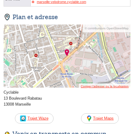
marseille-velodrome.cyclable.com
Plan et adresse
© contributeurs OpenStreetMap
Corriger l’adresse ou la localisation
Cyclable
13 Boulevard Rabatau
13008 Marseille
Trajet Waze
Trajet Maps
Venir en transports en commun