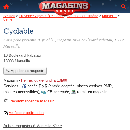
Accueil
>
Provence-Alpes-Côte d'Azur
>
Bouches-du-Rhône
>
Marseille
>
8ème
Cyclable
Cette fiche présente "Cyclable", magasin situé
boulevard rabatau
, 13008
Marseille.
13 Boulevard Rabatau
13008 Marseille
📞 Appeler ce magasin
Magasin
-
Fermé, ouvre lundi à 10h00
Services :
accès
PMR
(entrée adaptée, places assises PMR,
toilettes accessibles)
,
CB acceptée
,
retrait en magasin
Recommander ce magasin
Améliorer cette fiche
Autres magasins à Marseille 8ème