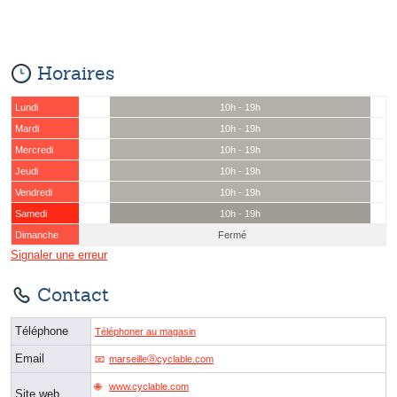
Horaires
Lundi
10h - 19h
Mardi
10h - 19h
Mercredi
10h - 19h
Jeudi
10h - 19h
Vendredi
10h - 19h
Samedi
10h - 19h
Dimanche
Fermé
Signaler une erreur
Contact
Téléphone
Téléphoner au magasin
Email
marseilleⓐcyclable.com
www.cyclable.com
Site web