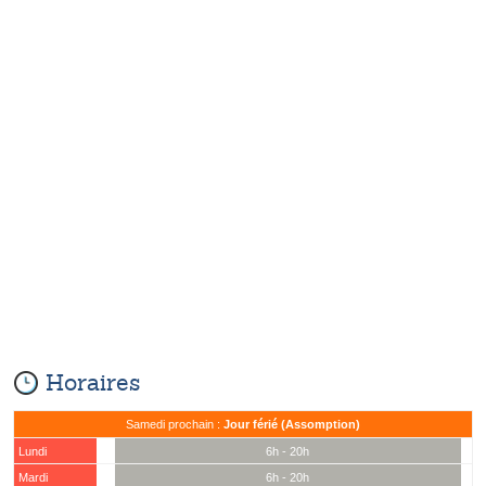
Horaires
Samedi prochain :
Jour férié (Assomption)
Lundi
6h - 20h
Mardi
6h - 20h