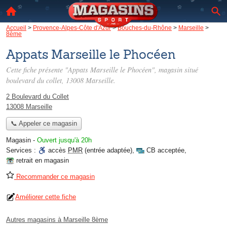
Accueil
>
Provence-Alpes-Côte d'Azur
>
Bouches-du-Rhône
>
Marseille
>
8ème
Appats Marseille le Phocéen
Cette fiche présente "Appats Marseille le Phocéen", magasin situé
boulevard du collet
, 13008 Marseille.
2 Boulevard du Collet
13008 Marseille
📞 Appeler ce magasin
Magasin
-
Ouvert jusqu'à 20h
Services :
accès
PMR
(entrée adaptée)
,
CB acceptée
,
retrait en magasin
Recommander ce magasin
Améliorer cette fiche
Autres magasins à Marseille 8ème