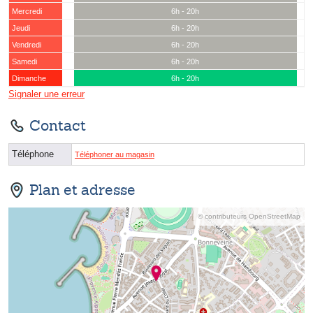
Mercredi
6h - 20h
Jeudi
6h - 20h
Vendredi
6h - 20h
Samedi
6h - 20h
Dimanche
6h - 20h
Signaler une erreur
Contact
Téléphone
Téléphoner au magasin
Plan et adresse
© contributeurs OpenStreetMap