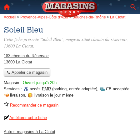
Accueil
>
Provence-Alpes-Côte d'Azur
>
Bouches-du-Rhône
>
La Ciotat
Soleil Bleu
Cette fiche présente "Soleil Bleu", magasin situé
chemin du réservoir
,
13600 La Ciotat.
183 chemin du Réservoir
13600 La Ciotat
📞 Appeler ce magasin
Magasin
-
Ouvert jusqu'à 20h
Services :
accès
PMR
(parking, entrée adaptée)
,
CB acceptée
,
livraison
,
livraison le jour même
Recommander ce magasin
Améliorer cette fiche
Autres magasins à La Ciotat