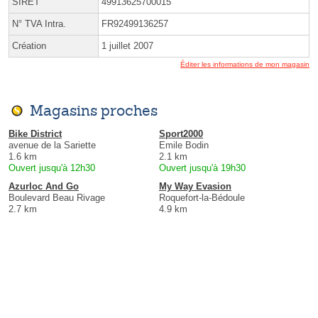
SIRET
49913625700015
N° TVA Intra.
FR92499136257
Création
1 juillet 2007
Éditer les informations de mon magasin
Magasins proches
Bike District
Sport2000
avenue de la Sariette
Emile Bodin
1.6 km
2.1 km
Ouvert jusqu'à 12h30
Ouvert jusqu'à 19h30
Azurloc And Go
My Way Evasion
Boulevard Beau Rivage
Roquefort-la-Bédoule
2.7 km
4.9 km