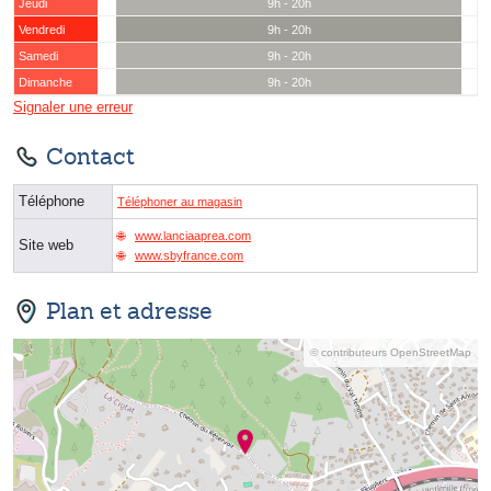
Jeudi
9h - 20h
Vendredi
9h - 20h
Samedi
9h - 20h
Dimanche
9h - 20h
Signaler une erreur
Contact
Téléphone
Téléphoner au magasin
www.lanciaaprea.com
Site web
www.sbyfrance.com
Plan et adresse
© contributeurs OpenStreetMap