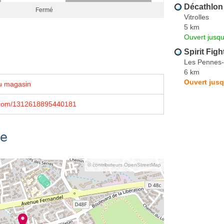
Décathlon
Fermé
Vitrolles
5 km
Ouvert jusq
Spirit Figh
Les Pennes
6 km
Ouvert jusq
u magasin
.com/1312618895440181
se
© contributeurs OpenStreetMap