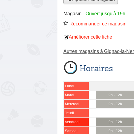
Magasin
-
Ouvert jusqu'à 19h
Recommander ce magasin
Améliorer cette fiche
Autres magasins à Gignac-la-Ner
Horaires
Lundi
Mardi
9h - 12h
Mercredi
9h - 12h
Jeudi
Vendredi
9h - 12h
Samedi
9h - 12h