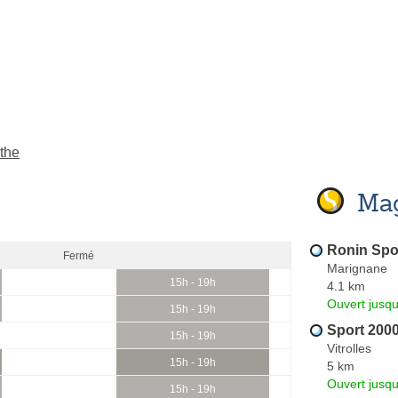
the
Mag
Ronin Spo
Fermé
Marignane
15h - 19h
4.1 km
Ouvert jusq
15h - 19h
Sport 200
15h - 19h
Vitrolles
15h - 19h
5 km
Ouvert jusqu
15h - 19h