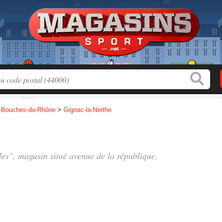
>
Bouches-du-Rhône
>
Gignac-la-Nerthe
les", magasin situé
avenue de la république
,