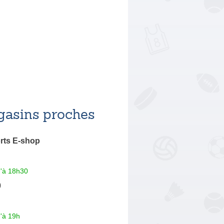
asins proches
rts E-shop
u'à 18h30
0
'à 19h