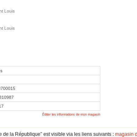
nt Louis
nt Louis
es
8700015
310987
17
Éditer les informations de mon magasin
e la République" est visible via les liens suivants :
magasin d