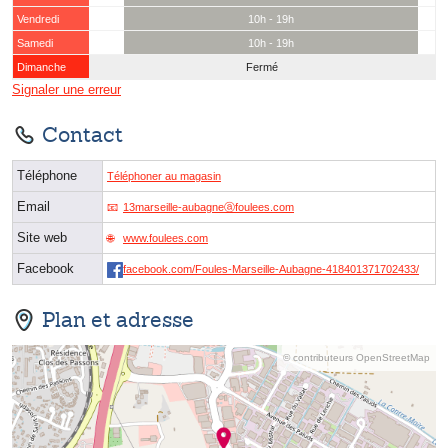
Vendredi
10h - 19h
Samedi
10h - 19h
Dimanche
Fermé
Signaler une erreur
Contact
Téléphone
Téléphoner au magasin
Email
13marseille-aubagneⓐfoulees.com
Site web
www.foulees.com
Facebook
facebook.com/Foules-Marseille-Aubagne-418401371702433/
Plan et adresse
© contributeurs OpenStreetMap