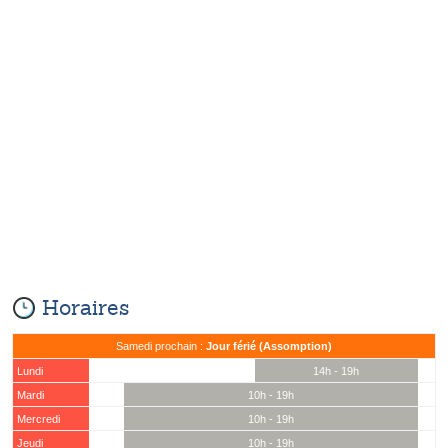
Horaires
Samedi prochain :
Jour férié (Assomption)
Lundi
14h - 19h
Mardi
10h - 19h
Mercredi
10h - 19h
Jeudi
10h - 19h