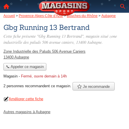
Accueil
>
Provence-Alpes-Côte d'Azur
>
Bouches-du-Rhône
>
Aubagne
Gbg Running 13 Bertrand
Cette fiche présente "Gbg Running 13 Bertrand", magasin situé
zone
industrielle des paluds 506 avenue caniers
, 13400 Aubagne.
Zone Industrielle des Paluds 506 Avenue Caniers
13400 Aubagne
📞 Appeler ce magasin
Magasin
-
Fermé, ouvre demain à 14h
2 personnes
recommandent
ce magasin.
Je recommande
Améliorer cette fiche
Autres magasins à Aubagne