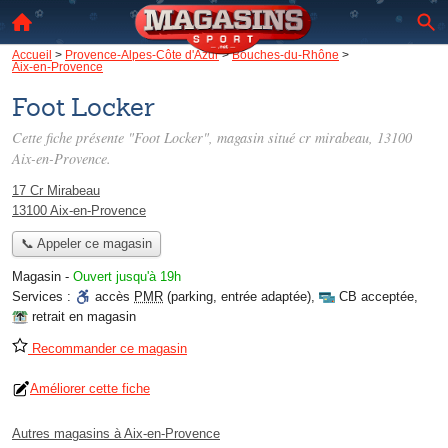
Accueil
>
Provence-Alpes-Côte d'Azur
>
Bouches-du-Rhône
>
Aix-en-Provence
Foot Locker
Cette fiche présente "Foot Locker", magasin situé
cr mirabeau
, 13100
Aix-en-Provence.
17 Cr Mirabeau
13100 Aix-en-Provence
📞 Appeler ce magasin
Magasin
-
Ouvert jusqu'à 19h
Services :
accès
PMR
(parking, entrée adaptée)
,
CB acceptée
,
retrait en magasin
Recommander ce magasin
Améliorer cette fiche
Autres magasins à Aix-en-Provence