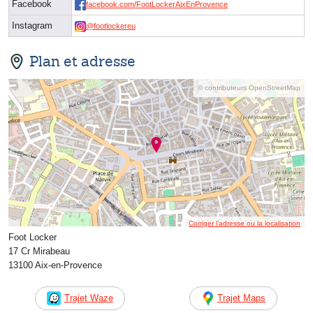
Facebook
facebook.com/FootLockerAixEnProvence
Instagram
@footlockereu
Plan et adresse
© contributeurs OpenStreetMap
Corriger l’adresse ou la localisation
Foot Locker
17 Cr Mirabeau
13100 Aix-en-Provence
Trajet Waze
Trajet Maps