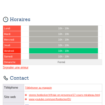
Horaires
Lundi
10h - 19h
Mardi
10h - 19h
Mercredi
10h - 19h
Jeudi
10h - 19h
Vendredi
10h - 19h
Samedi
10h - 19h
Dimanche
Fermé
Signaler une erreur
Contact
Téléphone
Téléphoner au magasin
stores.footlocker.fr/fr/aix-en-provence/17-cours-mirabeau.html
Site web
www.youtube.com/user/footlockerEU