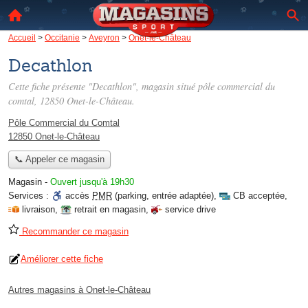
Accueil
>
Occitanie
>
Aveyron
>
Onet-le-Château
Decathlon
Cette fiche présente "Decathlon", magasin situé
pôle commercial du
comtal
, 12850 Onet-le-Château.
Pôle Commercial du Comtal
12850 Onet-le-Château
📞 Appeler ce magasin
Magasin
-
Ouvert jusqu'à 19h30
Services :
accès
PMR
(parking, entrée adaptée)
,
CB acceptée
,
livraison
,
retrait en magasin
,
service drive
Recommander ce magasin
Améliorer cette fiche
Autres magasins à Onet-le-Château