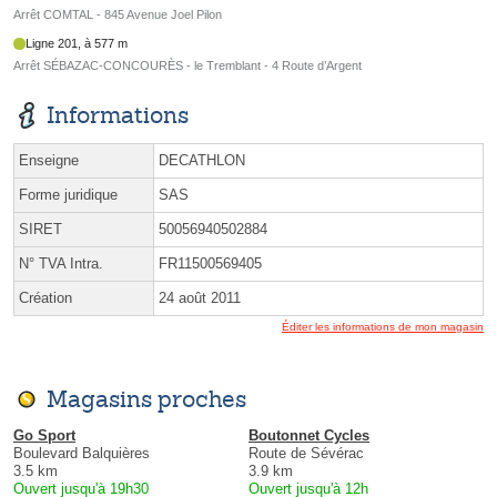
Arrêt COMTAL - 845 Avenue Joel Pilon
Ligne 201, à 577 m
Arrêt SÉBAZAC-CONCOURÈS - le Tremblant - 4 Route d’Argent
Informations
Enseigne
DECATHLON
Forme juridique
SAS
SIRET
50056940502884
N° TVA Intra.
FR11500569405
Création
24 août 2011
Éditer les informations de mon magasin
Magasins proches
Go Sport
Boutonnet Cycles
Boulevard Balquières
Route de Sévérac
3.5 km
3.9 km
Ouvert jusqu'à 19h30
Ouvert jusqu'à 12h