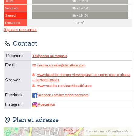
Jeudi
9h - 19h30
Vendredi
9h - 19h30
Samedi
9h - 19h30
Dimanche
Fermé
Signaler une erreur
Contact
Téléphone
Téléphoner au magasin
Email
cynthia.arcelineⓐdecathlon.com
www.decathlon.fr/store-view/magasin-de-sports-onet-le-chatea
Site web
u-0070069100691
www.youtube.com/user/decathfrance
Facebook
facebook.com/decathlonrodezonet
Instagram
@decathlon
Plan et adresse
© contributeurs OpenStreetMap