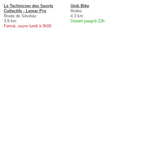
Le Technicien des Sports
Unik Bike
Collectifs - Lemer Pro
Rodez
Route de Sévérac
4.3 km
3.9 km
Ouvert jusqu'à 12h
Fermé, ouvre lundi à 9h00