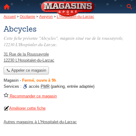
Accueil
>
Occitanie
>
Aveyron
>
L'Hospitalet-du-Larzac
Abcycles
Cette fiche présente "Abcycles", magasin situé
rue de la roussayrole
,
12230 L'Hospitalet-du-Larzac.
31 Rue de la Roussayrole
12230 L'Hospitalet-du-Larzac
📞 Appeler ce magasin
Magasin
-
Fermé, ouvre à 9h
Services :
accès
PMR
(parking, entrée adaptée)
Recommander ce magasin
Améliorer cette fiche
Autres magasins à L'Hospitalet-du-Larzac