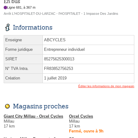
En bus
Ligne 681, à 367 m
Arrêt L'HOSPITALET-DU-LARZAC - l'HOSPITALET - 1 Impasse Des Jardins
Informations
Enseigne
ABCYCLES
Forme juridique
Entrepreneur individuel
SIRET
85275625300013
N° TVA Intra.
FR83852756253
Création
1 juillet 2019
Éditer les informations de mon magasin
Magasins proches
Giant City Millau - Orcel Cycles
Orcel Cycles
Millau
Millau
17 km
17 km
Fermé, ouvre à 9h