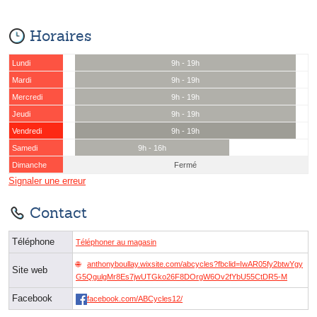
Horaires
Lundi
9h - 19h
Mardi
9h - 19h
Mercredi
9h - 19h
Jeudi
9h - 19h
Vendredi
9h - 19h
Samedi
9h - 16h
Dimanche
Fermé
Signaler une erreur
Contact
Téléphone
Téléphoner au magasin
anthonyboullay.wixsite.com/abcycles?fbclid=IwAR05fy2btwYgy
Site web
G5QgulgMr8Es7jwUTGko26F8DOrgW6Ov2fYbU55CtDR5-M
Facebook
facebook.com/ABCycles12/