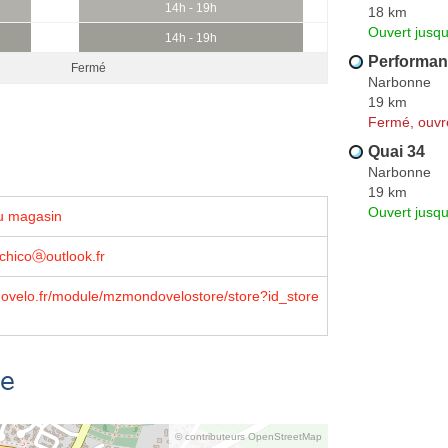
14h - 19h
18 km
Ouvert jusqu
14h - 19h
Performan
Fermé
Narbonne
19 km
Fermé, ouvr
Quai 34
Narbonne
19 km
Ouvert jusq
u magasin
chicoⓐoutlook.fr
velo.fr/module/mzmondovelostore/store?id_store
se
© contributeurs OpenStreetMap