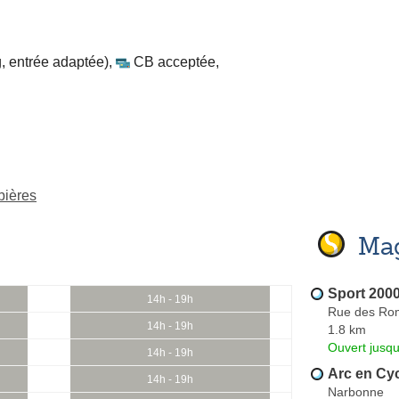
, entrée adaptée)
,
CB acceptée
,
bières
Mag
Sport 200
14h - 19h
Rue des Ro
14h - 19h
1.8 km
Ouvert jusqu
14h - 19h
Arc en Cy
14h - 19h
Narbonne