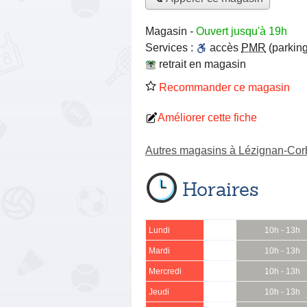
Magasin
-
Ouvert jusqu'à 19h
Services :
accès
PMR
(parking
retrait en magasin
Recommander ce magasin
Améliorer cette fiche
Autres magasins à Lézignan-Cor
Horaires
Lundi
10h - 13h
Mardi
10h - 13h
Mercredi
10h - 13h
Jeudi
10h - 13h