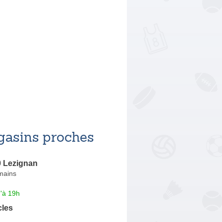
asins proches
0 Lezignan
mains
'à 19h
cles