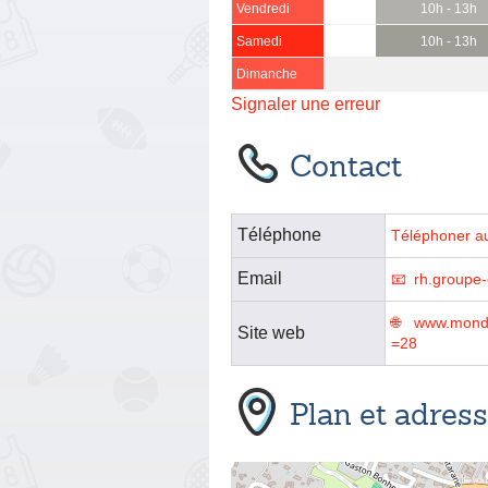
Vendredi
10h - 13h
Samedi
10h - 13h
Dimanche
Signaler une erreur
Contact
Téléphone
Téléphoner a
Email
rh.groupe-
www.mondo
Site web
=28
Plan et adres