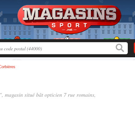
Corbières
", magasin situé
bât opticien 7 rue romains
,