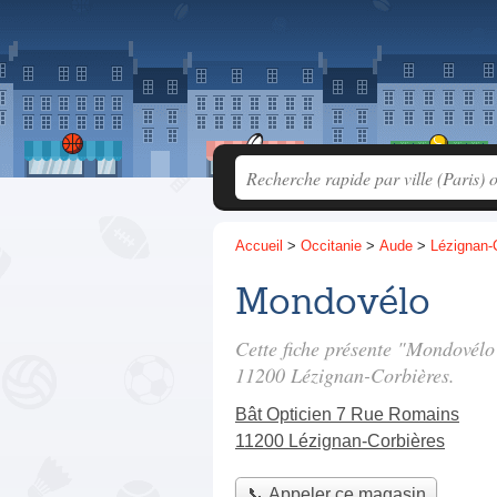
Accueil
>
Occitanie
>
Aude
>
Lézignan-
Mondovélo
Cette fiche présente "Mondovélo
11200 Lézignan-Corbières.
Bât Opticien 7 Rue Romains
11200 Lézignan-Corbières
📞 Appeler ce magasin