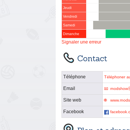
Jeudi
Vendredi
Samedi
Dimanche
Signaler une erreur
Contact
Téléphone
Téléphoner a
Email
modshowⓐ
Site web
www.mods
Facebook
facebook