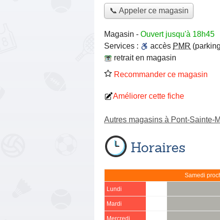
📞 Appeler ce magasin
Magasin
-
Ouvert jusqu'à 18h45
Services :
accès
PMR
(parking
retrait en magasin
Recommander ce magasin
Améliorer cette fiche
Autres magasins à Pont-Sainte-M
Horaires
Samedi proch
Lundi
Mardi
Mercredi