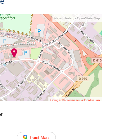
se
© contributeurs OpenStreetMap
Corriger l’adresse ou la localisation
er
Trajet Maps