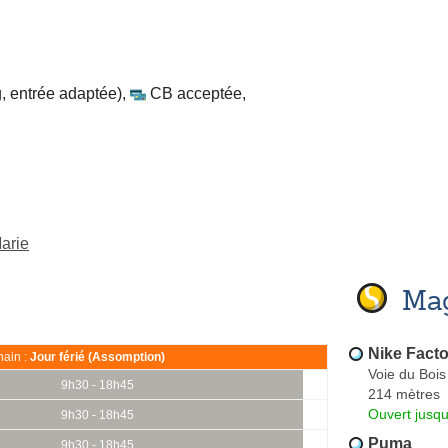
, entrée adaptée)
,
CB acceptée
,
arie
Mag
Nike Facto
ain :
Jour férié (Assomption)
Voie du Bois
9h30 - 18h45
214 mètres
Ouvert jusqu
9h30 - 18h45
Puma
9h30 - 18h45