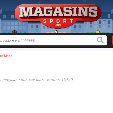
te-Marie
, magasin situé
rue marc verdier
, 10150