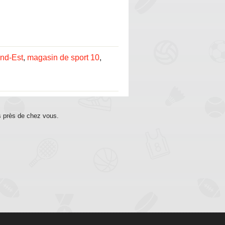
and-Est
,
magasin de sport 10
,
s près de chez vous.