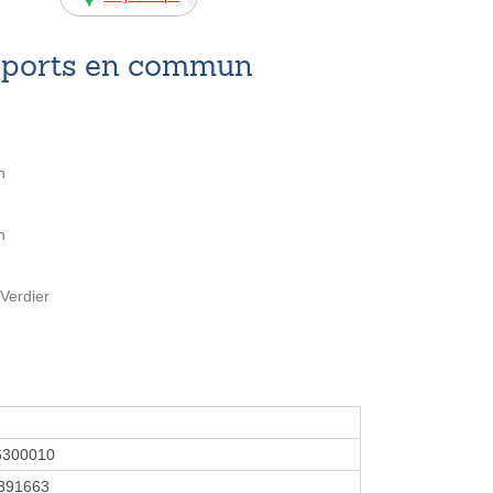
nsports en commun
n
n
Verdier
6300010
391663