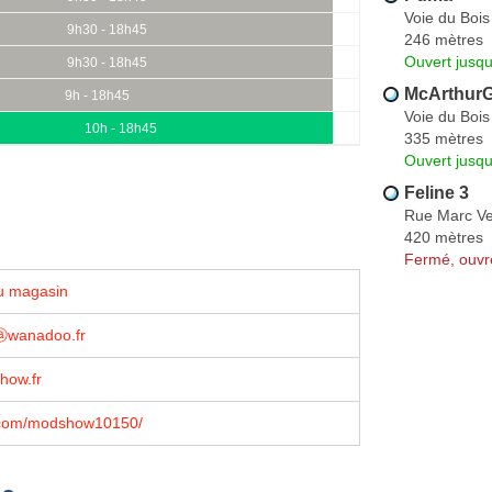
Voie du Bois
9h30 - 18h45
246 mètres
Ouvert jusqu
9h30 - 18h45
McArthurG
9h - 18h45
Voie du Bois
10h - 18h45
335 mètres
Ouvert jusq
Feline 3
Rue Marc Ve
420 mètres
Fermé, ouvr
u magasin
wanadoo.fr
how.fr
.com/modshow10150/