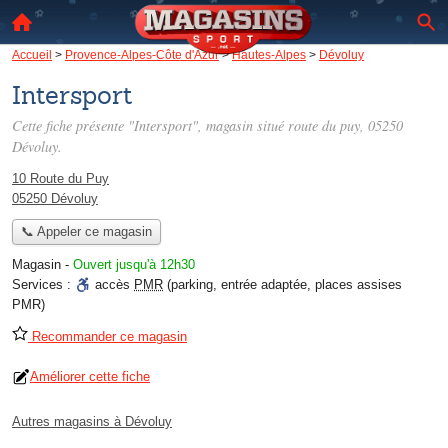
Accueil
>
Provence-Alpes-Côte d'Azur
>
Hautes-Alpes
>
Dévoluy
Intersport
Cette fiche présente "Intersport", magasin situé
route du puy
, 05250
Dévoluy.
10 Route du Puy
05250 Dévoluy
📞 Appeler ce magasin
Magasin
-
Ouvert jusqu'à 12h30
Services :
accès
PMR
(parking, entrée adaptée, places assises
PMR)
Recommander ce magasin
Améliorer cette fiche
Autres magasins à Dévoluy