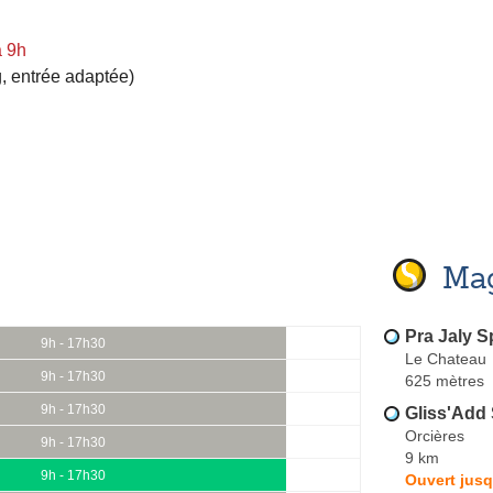
à 9h
, entrée adaptée)
Mag
Pra Jaly S
9h - 17h30
Le Chateau
9h - 17h30
625 mètres
9h - 17h30
Gliss'Add 
Orcières
9h - 17h30
9 km
9h - 17h30
Ouvert jusq