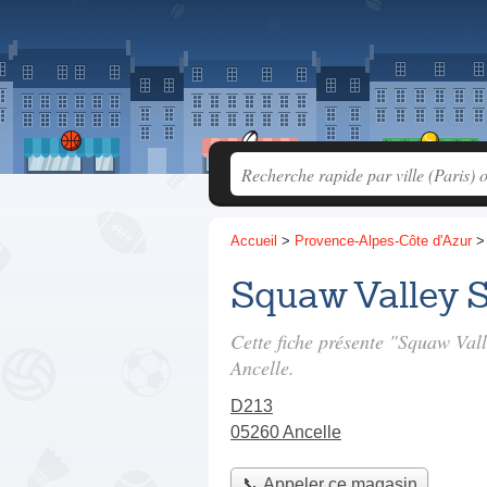
Accueil
>
Provence-Alpes-Côte d'Azur
Squaw Valley S
Cette fiche présente "Squaw Vall
Ancelle.
D213
05260 Ancelle
📞 Appeler ce magasin