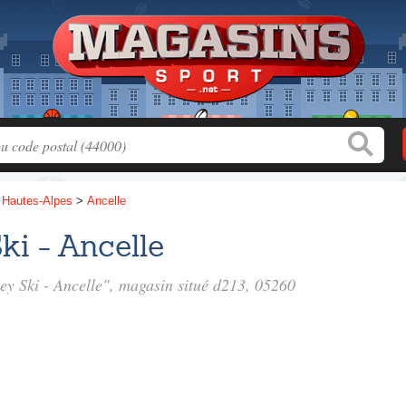
>
Hautes-Alpes
>
Ancelle
ki - Ancelle
ey Ski - Ancelle", magasin situé
d213
, 05260