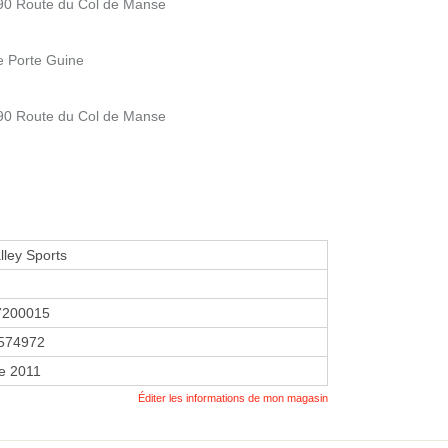
- 90 Route du Col de Manse
de Porte Guine
- 90 Route du Col de Manse
ley Sports
7200015
574972
e 2011
Éditer les informations de mon magasin