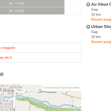
9h - 17h30
Au Vieux
Gap
9h - 17h30
10 km
Ouvert jusq
Urban Sh
Gap
10 km
Ouvert jusq
u magasin
y-ski.fr
se
© contributeurs OpenStreetMap