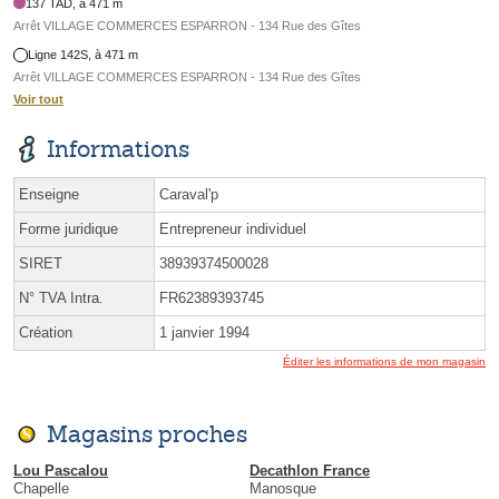
137 TAD, à 471 m
Arrêt VILLAGE COMMERCES ESPARRON - 134 Rue des Gîtes
Ligne 142S, à 471 m
Arrêt VILLAGE COMMERCES ESPARRON - 134 Rue des Gîtes
Voir tout
Informations
Enseigne
Caraval'p
Forme juridique
Entrepreneur individuel
SIRET
38939374500028
N° TVA Intra.
FR62389393745
Création
1 janvier 1994
Éditer les informations de mon magasin
Magasins proches
Lou Pascalou
Decathlon France
Chapelle
Manosque