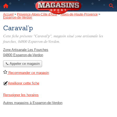
Accueil
>
Provence-Alpes-Côte d'Azur
>
Alpes-de-Haute-Provence
>
Esparron-de-Verdon
Caraval'p
Cette fiche présente "Caraval'p", magasin situé
zone artisanale les
fourches
, 04800 Esparron-de-Verdon.
Zone Artisanale Les Fourches
04800 Esparron-de-Verdon
📞 Appeler ce magasin
Recommander ce magasin
Améliorer cette fiche
Renseigner les horaires
Autres magasins à Esparron-de-Verdon