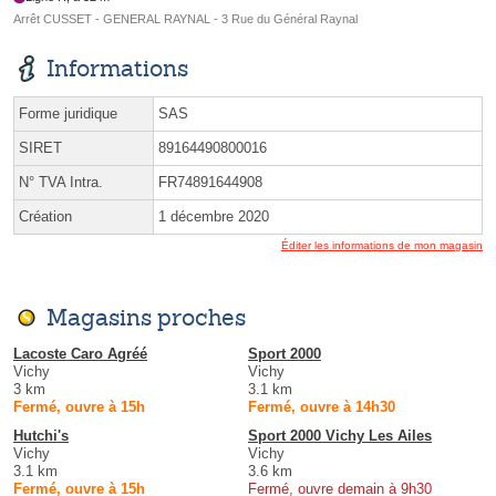
Arrêt CUSSET - GENERAL RAYNAL - 3 Rue du Général Raynal
Informations
Forme juridique
SAS
SIRET
89164490800016
N° TVA Intra.
FR74891644908
Création
1 décembre 2020
Éditer les informations de mon magasin
Magasins proches
Lacoste Caro Agréé
Sport 2000
Vichy
Vichy
3 km
3.1 km
Fermé, ouvre à 15h
Fermé, ouvre à 14h30
Hutchi's
Sport 2000 Vichy Les Ailes
Vichy
Vichy
3.1 km
3.6 km
Fermé, ouvre à 15h
Fermé, ouvre demain à 9h30