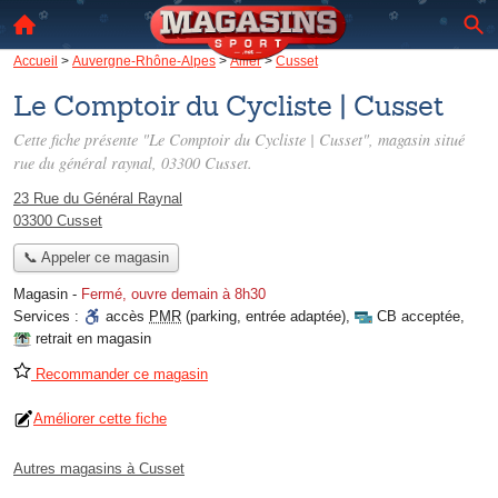
Accueil
>
Auvergne-Rhône-Alpes
>
Allier
>
Cusset
Le Comptoir du Cycliste | Cusset
Cette fiche présente "Le Comptoir du Cycliste | Cusset", magasin situé
rue du général raynal
, 03300 Cusset.
23 Rue du Général Raynal
03300 Cusset
📞 Appeler ce magasin
Magasin
-
Fermé, ouvre demain à 8h30
Services :
accès
PMR
(parking, entrée adaptée)
,
CB acceptée
,
retrait en magasin
Recommander ce magasin
Améliorer cette fiche
Autres magasins à Cusset