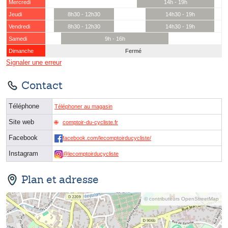
Mercredi
14h - 19h
Jeudi
8h30 - 12h30
14h30 - 19h
Vendredi
8h30 - 12h30
14h30 - 19h
Samedi
9h - 16h
Dimanche
Fermé
Signaler une erreur
Contact
Téléphone
Téléphoner au magasin
Site web
comptoir-du-cycliste.fr
Facebook
facebook.com/lecomptoirducycliste/
Instagram
@lecomptoirducycliste
Plan et adresse
© contributeurs OpenStreetMap